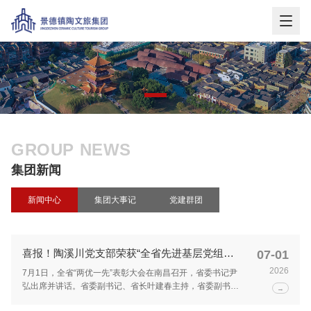
GROUP NEWS
集团新闻
新闻中心
集团大事记
党建群团
喜报！陶溪川党支部荣获“全省先进基层党组
07-01
织”称号
2026
7月1日，全省“两优一先”表彰大会在南昌召开，省委书记尹
弘出席并讲话。省委副书记、省长叶建春主持，省委副书记
→
陈永奇宣读表彰决定。陶溪川党支部被省委授予“全省先进