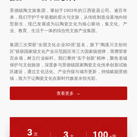
景德镇陶文旅集团，肇始于1903年的江西瓷器公司。逾百年
来，我们守护千年瓷都的窑火与文脉，从传统制造业基地向转
型新生，现已发展成为以陶瓷文化为核心驱动，集文化、产
业、教育、生活于一体的综合性文旅产业集团。
集团三次荣获“全国文化企业30强”提名，旗下“陶溪川文创街
区”斩获国家级文化产业示范园区等三大国家级授牌，荣膺荣誉
百余项，树立行业标杆。我们秉持“实干创新”精神，聚焦老城
保护与文创旅游，深度参与景德镇国家陶瓷文化传承创新试验
区建设，通过文化活化、产业升级与城市更新，持续赋能景德
镇，致力于让陶瓷文化在新时代焕发永恒光彩。
查看更多
→
3
3
100
次
大
+项