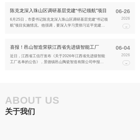
基层党组织”称号。
陈克龙深入珠山区调研基层党建“书记领航”项目
06-26
2026
6月25日，市委书记陈克龙深入珠山区调研基层党建“书记领
航”项目实施情况。他强调，要深入学习贯彻习近平党建思
→
想，以高度的政治担当推进“书记领航”项目，树牢大抓基层
鲜明导向，加强党建引领基层治理，坚持靶向发力、破题攻
坚，以高质量党建引领全市经济社会高质量发展。市领导林
喜报！邑山智造荣获江西省先进级智能工厂
06-04
蓉，国家试验区管委会专职副主任高翔参加。在陶溪川直播
基地，陈克龙走进直播间、样品展厅及仓储物流中心，详细
2026
近日，江西省工信厅发布《关于2026年江西省先进级智能
了解基地党建赋能新业态发展、网络主播队伍培育及日常运
工厂名单的公告》，景德镇邑山陶瓷智造有限公司申报
→
营等情况，对基地坚持党建引领新业态、新就业群体发展，
的“邑山陶瓷精益智造智能工厂”成功入选，成为景德镇市目
常态化开展技能培训，培育本土优质直播人才队伍的做法表
前日用陶瓷领域唯一一家获此殊荣的企业！
示赞许。他指出，新业态新就业群体是城市发展的新力量，
要坚持党建引领新业态、新就业群体健康发展，建强直播行
业党建阵地，让新业态人才资源更好服务全市经济社会高质
量发展。他强调，要压紧压实责任链条，各行业主管部门要
ABOUT US
切实扛起“管行业也要管党建”主体责任，坚持党建工作与业
务工作同谋划、同部署、同推进，真正实现党建与业务双融
关于我们
双促；要聚焦网络主播群体党建，结合助农直播、陶瓷销
售、非遗推广、文旅宣传等实际，打造特色品牌，讲好景德
镇陶瓷故事，为全市数字经济和陶瓷产业转型升级注入“红
色动能”。在珠山区昌河街道昌盛社区党群服务中心，陈克
龙细致了解党建引领基层治理工作情况，走进便民服务厅、