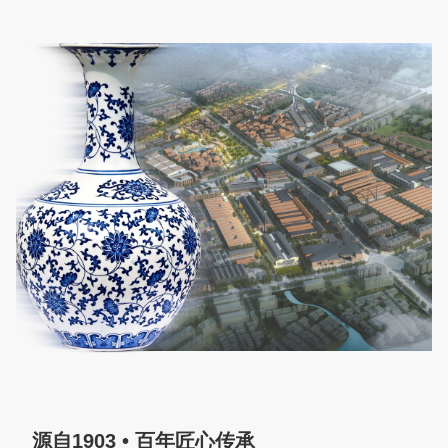
居民活动区、群众议事室，与社区“两委”干部、专职网格
员、居民群众深入交流，询问网格排查处置问题、矛盾纠纷
分类化解、阵地亲民化改造等方面工作开展情况，对社区党
委网格精细化管理服务等有效做法给予充分肯定。陈克龙强
调，要自觉用习近平党建思想谋划推进党建引领基层治理工
作，推行把支部建在网格上，把力量汇聚在网格上，做深矛
盾纠纷常态化排查化解，做实“网格吹哨、部门报到”全链条
闭环机制，切实提升基层党组织服务群众、凝聚群众、引领
群众的能力水平，持续增强群众获得感、幸福感、安全感。
源自1903 • 百年匠心传承